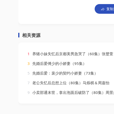
复制
相关资源
1
养猪小妹失忆后京都美男急哭了（60集）张楚萱
3
先婚后爱傅少的小娇妻（95集）
5
先婚后爱：裴少的契约小娇妻（73集）
7
老公失忆后总想上位（80集）马烁棋＆周嘉怡
9
小卖部通末世，拿出泡面后破防了（80集）周景焱