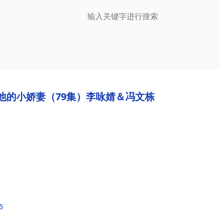
他的小娇妻（79集）李咏婧＆冯文栋
5