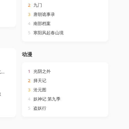
2
九门
3
唐朝诡事录
4
南部档案
5
寒阳风起春山境
动漫
1
光阴之外
曦
2
择天记
3
沧元图
盈
4
妖神记 第九季
5
盗妖行