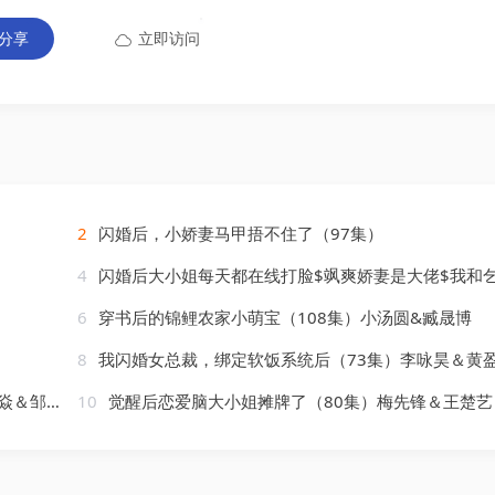
分享
立即访问
2
闪婚后，小娇妻马甲捂不住了（97集）
4
闪婚后大小姐每天都在线打脸$飒爽娇妻是大佬$我和乞丐老公都不装了（83）葛晓
6
穿书后的锦鲤农家小萌宝（108集）小汤圆&臧晟博
8
我闪婚女总裁，绑定软饭系统后（73集）李咏昊＆黄
＆邹斯琦
10
觉醒后恋爱脑大小姐摊牌了（80集）梅先锋＆王楚艺