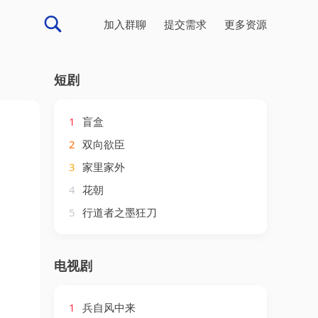
加入群聊
提交需求
更多资源
短剧
1
盲盒
2
双向欲臣
3
家里家外
4
花朝
5
行道者之墨狂刀
电视剧
1
兵自风中来